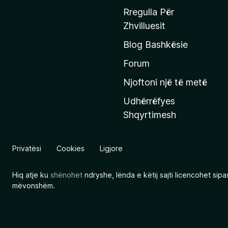
a
u
Rregulla Për
q
n
Zhvilluesit
d
j
s
Blog Bashkësie
a
h
h
ë
Forum
m
y
Njoftoni një të metë
r
Udhërrëfyes
ë
Shqyrtimesh
s
e
e
Privatësi
Cookies
Ligjore
M
o
Hiq atje ku
shënohet
ndryshe, lënda e këtij sajti licencohet sip
z
mëvonshëm.
i
l
l