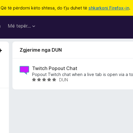
Që të përdorni këto shtesa, do t’ju duhet të
shkarkoni Firefox-in
.
a
Më tepër…
Zgjerime nga DUN
Twitch Popout Chat
Popout Twitch chat when a live tab is open via a to
DUN
V
l
e
r
ë
s
u
a
r