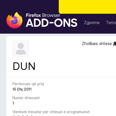
S
h
Zgjerime
Tem
t
e
s
Zhvillues shtese
a
S
h
DUN
f
l
e
t
Përdorues që prej
u
15 Dhj 2011
e
Numër shtesash
s
1
i
Vlerësim mesatar për shtesat e programuesit
F