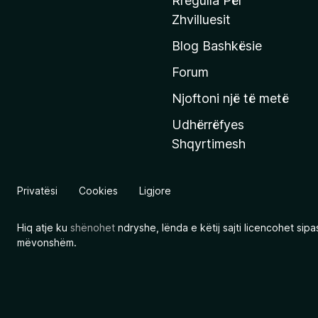
Rregulla Për
q
Zhvilluesit
j
Blog Bashkësie
a
h
Forum
y
Njoftoni një të metë
r
Udhërrëfyes
ë
Shqyrtimesh
s
e
e
Privatësi
Cookies
Ligjore
M
o
Hiq atje ku
shënohet
ndryshe, lënda e këtij sajti licencohet sip
z
mëvonshëm.
i
l
l