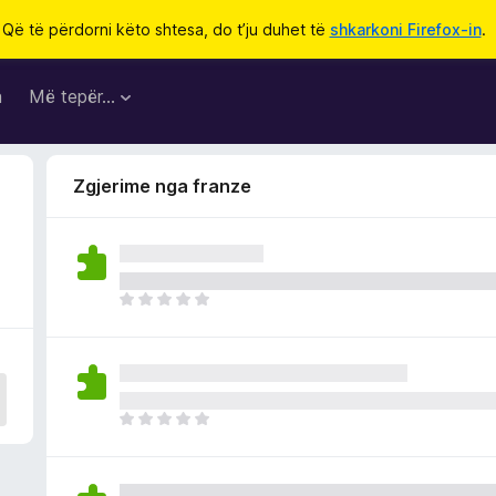
Që të përdorni këto shtesa, do t’ju duhet të
shkarkoni Firefox-in
.
a
Më tepër…
Zgjerime nga franze
E
n
d
e
p
a
E
v
n
l
d
e
e