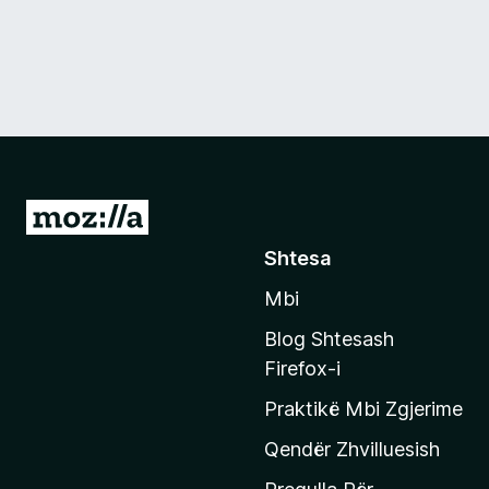
S
h
Shtesa
k
Mbi
o
n
Blog Shtesash
i
Firefox-i
t
Praktikë Mbi Zgjerime
e
f
Qendër Zhvilluesish
a