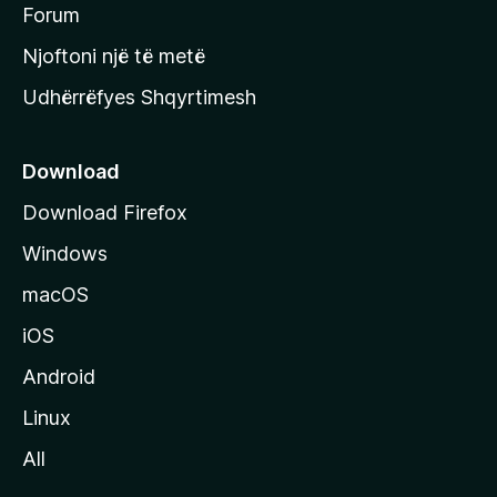
h
Forum
y
Njoftoni një të metë
r
Udhërrëfyes Shqyrtimesh
ë
s
e
Download
e
Download Firefox
M
Windows
o
z
macOS
i
iOS
l
l
Android
a
Linux
-
All
s