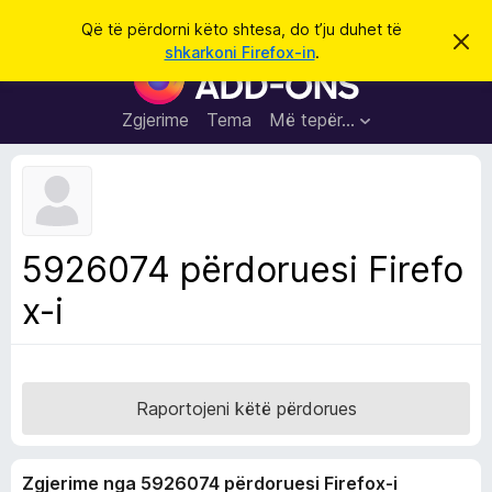
K
Hyni
Që të përdorni këto shtesa, do t’ju duhet të
S
ë
shkarkoni Firefox-in
.
h
S
r
p
h
ë
k
r
t
Zgjerime
Tema
Më tepër…
o
f
e
i
l
s
l
a
e
k
S
ë
h
t
5926074 përdoruesi Firefo
ë
f
s
x-i
l
h
ë
e
n
t
i
m
u
e
Raportojeni këtë përdorues
s
i
Zgjerime nga 5926074 përdoruesi Firefox-i
F