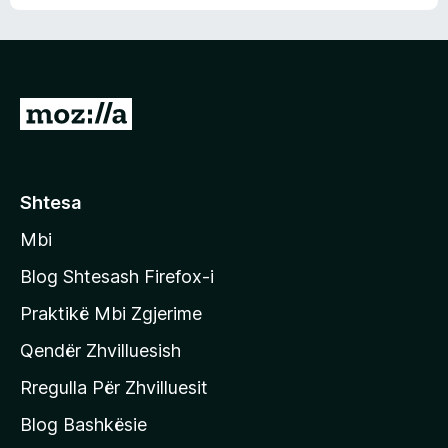
n
l
m
d
e
e
e
r
p
ë
a
s
v
S
i
l
m
h
e
e
k
r
ë
o
Shtesa
s
n
i
Mbi
i
m
t
e
Blog Shtesash Firefox-i
e
Praktikë Mbi Zgjerime
f
Qendër Zhvilluesish
a
q
Rregulla Për Zhvilluesit
j
Blog Bashkësie
a