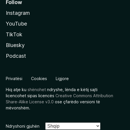
Follow
Instagram
YouTube
TikTok
Bluesky
Podcast
Privatësi
Cookies
Ligjore
Hiq atje ku
shënohet
ndryshe, lënda e këtij sajti
licencohet sipas licencës
Creative Commons Attribution
Share-Alike License v3.0
ose çfarëdo versioni të
mëvonshëm.
Ndryshoni gjuhën