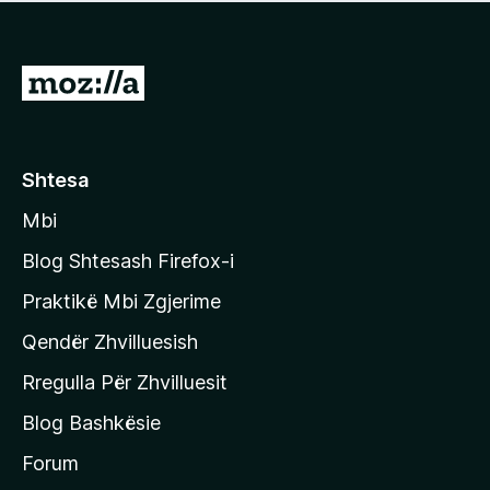
e
r
p
ë
a
s
v
S
i
l
m
h
e
e
k
r
ë
o
Shtesa
s
n
i
Mbi
i
m
t
e
Blog Shtesash Firefox-i
e
Praktikë Mbi Zgjerime
f
Qendër Zhvilluesish
a
q
Rregulla Për Zhvilluesit
j
Blog Bashkësie
a
h
Forum