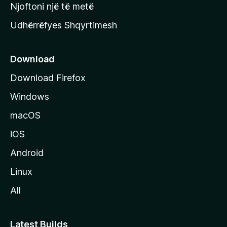
y
Njoftoni një të metë
r
Udhërrëfyes Shqyrtimesh
ë
s
e
Download
e
Download Firefox
M
Windows
o
z
macOS
i
iOS
l
l
Android
a
Linux
-
All
s
Latest Builds