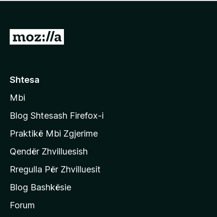
e
r
p
ë
a
s
v
S
i
l
m
h
e
e
k
r
ë
o
Shtesa
s
n
i
Mbi
i
m
t
e
Blog Shtesash Firefox-i
e
Praktikë Mbi Zgjerime
f
Qendër Zhvilluesish
a
q
Rregulla Për Zhvilluesit
j
Blog Bashkësie
a
h
Forum