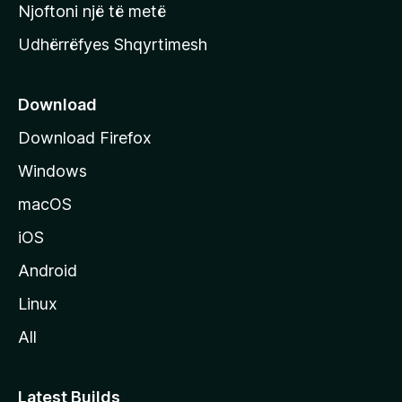
y
Njoftoni një të metë
r
Udhërrëfyes Shqyrtimesh
ë
s
e
Download
e
Download Firefox
M
Windows
o
z
macOS
i
iOS
l
l
Android
a
Linux
-
All
s
Latest Builds