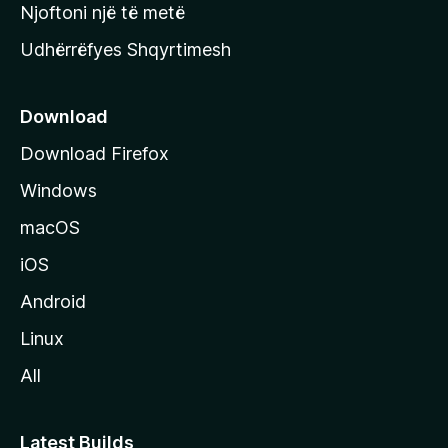
y
Njoftoni një të metë
r
Udhërrëfyes Shqyrtimesh
ë
s
e
Download
e
Download Firefox
M
Windows
o
z
macOS
i
iOS
l
l
Android
a
Linux
-
All
s
Latest Builds