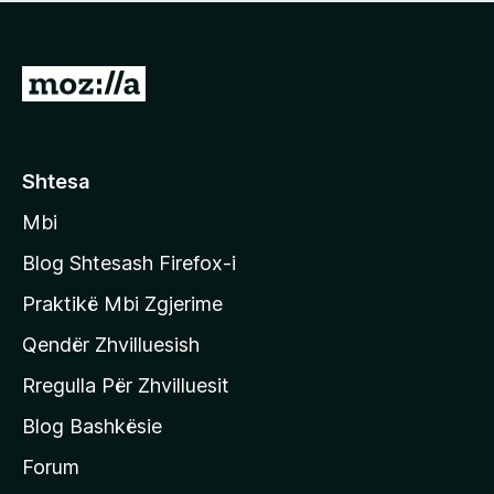
e
r
p
ë
a
s
v
S
i
l
m
h
e
e
k
r
ë
o
Shtesa
s
n
i
Mbi
i
m
t
e
Blog Shtesash Firefox-i
e
Praktikë Mbi Zgjerime
f
Qendër Zhvilluesish
a
q
Rregulla Për Zhvilluesit
j
Blog Bashkësie
a
h
Forum