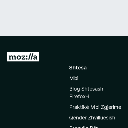
S
h
Shtesa
k
Mbi
o
n
Blog Shtesash
i
Firefox-i
t
Praktikë Mbi Zgjerime
e
f
Qendër Zhvilluesish
a