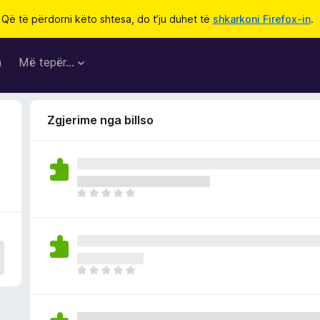
Që të përdorni këto shtesa, do t’ju duhet të
shkarkoni Firefox-in
.
a
Më tepër…
Zgjerime nga billso
E
n
d
e
p
a
E
v
n
l
d
e
e