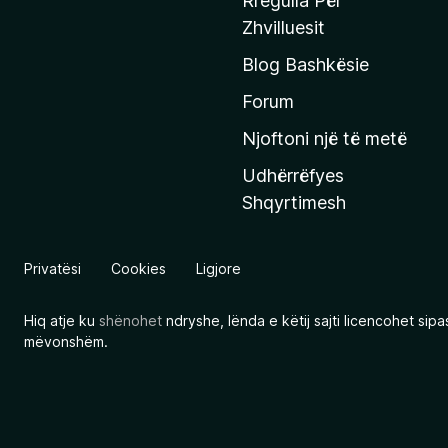
Rregulla Për
q
Zhvilluesit
j
Blog Bashkësie
a
h
Forum
y
Njoftoni një të metë
r
Udhërrëfyes
ë
Shqyrtimesh
s
e
e
Privatësi
Cookies
Ligjore
M
o
Hiq atje ku
shënohet
ndryshe, lënda e këtij sajti licencohet sip
z
mëvonshëm.
i
l
l