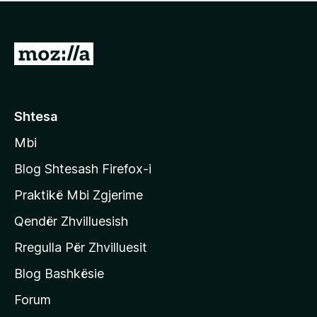
e
r
p
ë
a
s
v
S
i
l
m
h
e
e
k
r
ë
o
Shtesa
s
n
i
Mbi
i
m
t
e
Blog Shtesash Firefox-i
e
Praktikë Mbi Zgjerime
f
Qendër Zhvilluesish
a
q
Rregulla Për Zhvilluesit
j
Blog Bashkësie
a
h
Forum