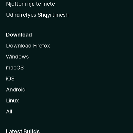
y
Njoftoni një të metë
r
Udhërrëfyes Shqyrtimesh
ë
s
e
Download
e
Download Firefox
M
Windows
o
z
macOS
i
iOS
l
l
Android
a
Linux
-
All
s
Latest Builds