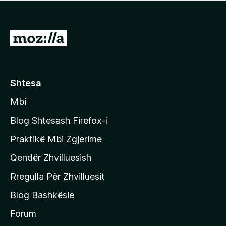
e
r
p
ë
a
s
v
S
i
l
m
h
e
e
k
r
ë
o
Shtesa
s
n
i
Mbi
i
m
t
e
Blog Shtesash Firefox-i
e
Praktikë Mbi Zgjerime
f
Qendër Zhvilluesish
a
q
Rregulla Për Zhvilluesit
j
Blog Bashkësie
a
h
Forum