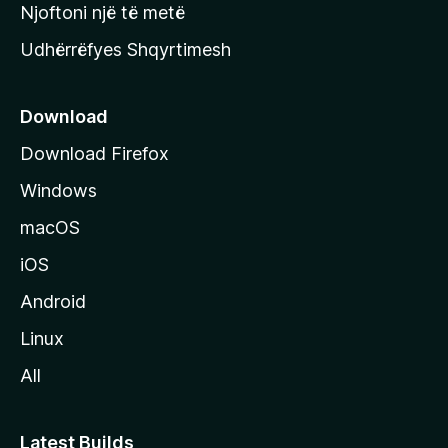
y
Njoftoni një të metë
r
Udhërrëfyes Shqyrtimesh
ë
s
e
Download
e
Download Firefox
M
Windows
o
z
macOS
i
iOS
l
l
Android
a
Linux
-
All
s
Latest Builds