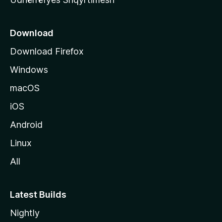
ë
s
e
Download
e
Download Firefox
M
Windows
o
z
macOS
i
iOS
l
l
Android
a
Linux
-
All
s
Latest Builds
Nightly