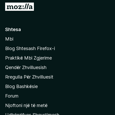
i
S
r
h
e
k
f
o
Shtesa
o
n
x
Mbi
i
t
Blog Shtesash Firefox-i
e
Praktikë Mbi Zgjerime
f
Qendër Zhvilluesish
a
q
Rregulla Për Zhvilluesit
j
Blog Bashkësie
a
h
Forum
y
Njoftoni një të metë
r
Udhërrëfyes Shqyrtimesh