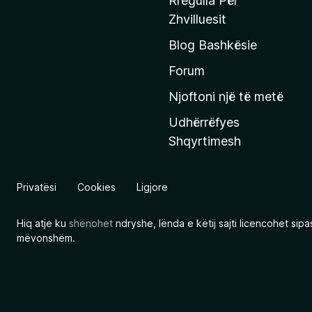
Rregulla Për
q
Zhvilluesit
j
Blog Bashkësie
a
h
Forum
y
Njoftoni një të metë
r
Udhërrëfyes
ë
Shqyrtimesh
s
e
e
Privatësi
Cookies
Ligjore
M
o
Hiq atje ku
shënohet
ndryshe, lënda e këtij sajti licencohet sip
z
mëvonshëm.
i
l
l