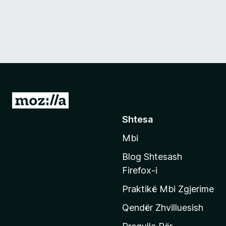
S
h
Shtesa
k
Mbi
o
n
Blog Shtesash
i
Firefox-i
t
Praktikë Mbi Zgjerime
e
f
Qendër Zhvilluesish
a