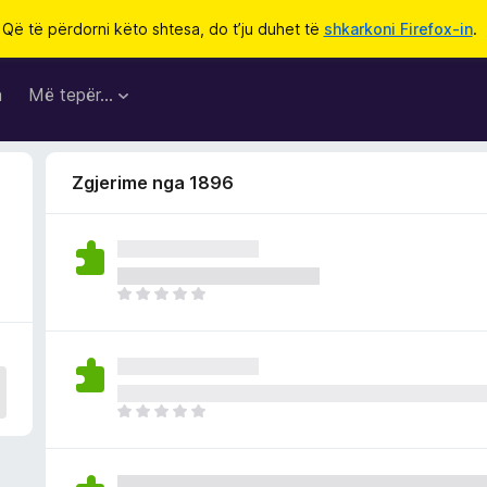
Që të përdorni këto shtesa, do t’ju duhet të
shkarkoni Firefox-in
.
a
Më tepër…
Zgjerime nga 1896
E
n
d
e
p
a
E
v
n
l
d
e
e