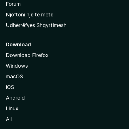
h
Forum
y
Njoftoni një të metë
r
Udhërrëfyes Shqyrtimesh
ë
s
e
Download
e
Download Firefox
M
Windows
o
z
macOS
i
iOS
l
l
Android
a
Linux
-
All
s