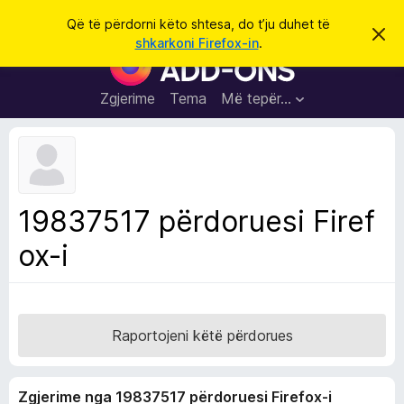
K
Hyni
Që të përdorni këto shtesa, do t’ju duhet të
S
ë
shkarkoni Firefox-in
.
h
S
r
p
h
ë
k
r
t
Zgjerime
Tema
Më tepër…
o
f
e
i
l
s
l
a
e
k
S
ë
h
t
19837517 përdoruesi Firef
ë
f
s
ox-i
l
h
ë
e
n
t
i
m
u
e
Raportojeni këtë përdorues
s
i
Zgjerime nga 19837517 përdoruesi Firefox-i
F