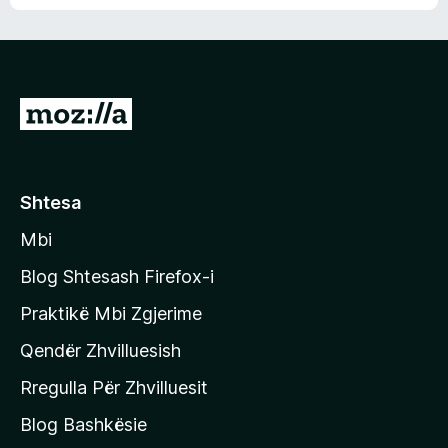
n
l
m
d
e
e
e
r
p
ë
a
s
v
S
i
l
m
h
e
e
k
r
ë
o
Shtesa
s
n
i
Mbi
i
m
t
e
Blog Shtesash Firefox-i
e
Praktikë Mbi Zgjerime
f
Qendër Zhvilluesish
a
q
Rregulla Për Zhvilluesit
j
Blog Bashkësie
a