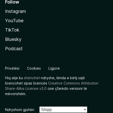
Follow
Instagram
YouTube
TikTok
Bluesky
Podcast
Privatësi
Cookies
Ligjore
Hiq atje ku
shënohet
ndryshe, lënda e këtij sajti
licencohet sipas licencës
Creative Commons Attribution
Share-Alike License v3.0
ose çfarëdo versioni të
mëvonshëm.
Ndryshoni gjuhën