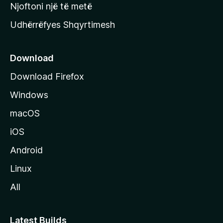
y
Njoftoni një të metë
r
Udhërrëfyes Shqyrtimesh
ë
s
e
Download
e
Download Firefox
M
Windows
o
z
macOS
i
iOS
l
l
Android
a
Linux
-
All
s
Latest Builds