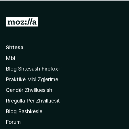
e
r
p
ë
a
s
v
S
i
l
m
h
e
e
k
r
ë
o
Shtesa
s
n
i
Mbi
i
m
t
e
Blog Shtesash Firefox-i
e
Praktikë Mbi Zgjerime
f
Qendër Zhvilluesish
a
q
Rregulla Për Zhvilluesit
j
Blog Bashkësie
a
h
Forum