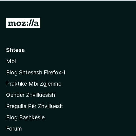
e
r
p
ë
a
s
v
S
i
l
m
h
e
e
k
r
ë
o
Shtesa
s
n
i
Mbi
i
m
t
e
Blog Shtesash Firefox-i
e
Praktikë Mbi Zgjerime
f
Qendër Zhvilluesish
a
q
Rregulla Për Zhvilluesit
j
Blog Bashkësie
a
h
Forum