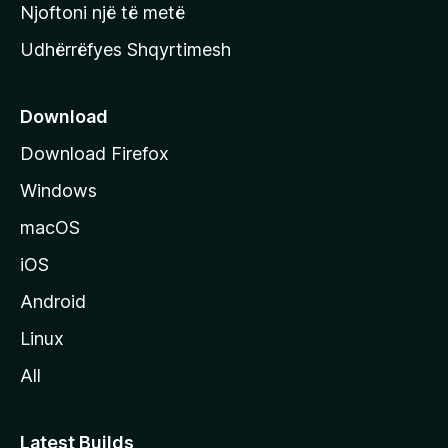
y
Njoftoni një të metë
r
Udhërrëfyes Shqyrtimesh
ë
s
e
Download
e
Download Firefox
M
Windows
o
z
macOS
i
iOS
l
l
Android
a
Linux
-
All
s
Latest Builds