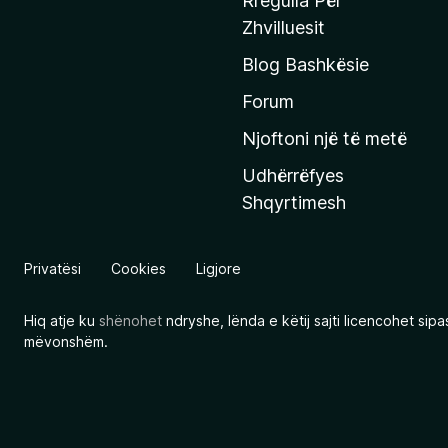
Rregulla Për
q
Zhvilluesit
j
Blog Bashkësie
a
h
Forum
y
Njoftoni një të metë
r
Udhërrëfyes
ë
Shqyrtimesh
s
e
e
Privatësi
Cookies
Ligjore
M
o
Hiq atje ku
shënohet
ndryshe, lënda e këtij sajti licencohet sip
z
mëvonshëm.
i
l
l