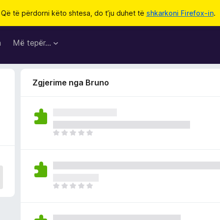
Që të përdorni këto shtesa, do t’ju duhet të
shkarkoni Firefox-in
.
a
Më tepër…
Zgjerime nga Bruno
E
n
d
e
p
a
E
v
n
l
d
e
e