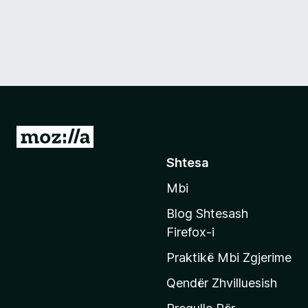
S
h
Shtesa
k
Mbi
o
n
Blog Shtesash
i
Firefox-i
t
Praktikë Mbi Zgjerime
e
f
Qendër Zhvilluesish
a