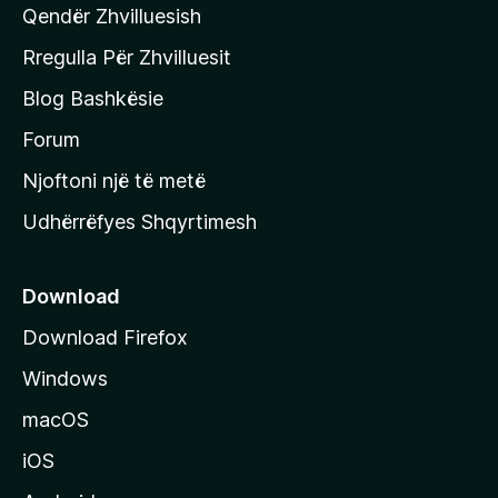
Qendër Zhvilluesish
a
q
Rregulla Për Zhvilluesit
j
Blog Bashkësie
a
h
Forum
y
Njoftoni një të metë
r
Udhërrëfyes Shqyrtimesh
ë
s
e
Download
e
Download Firefox
M
Windows
o
z
macOS
i
iOS
l