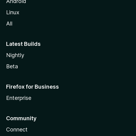
l
Android
a
Linux
-
All
s
Latest Builds
Nightly
Beta
Firefox for Business
Enterprise
Community
Connect