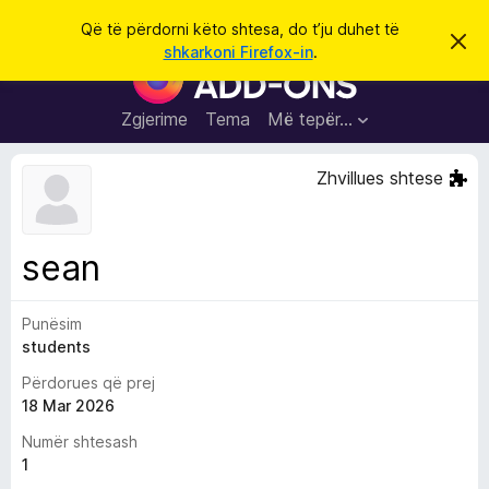
K
Hyni
Që të përdorni këto shtesa, do t’ju duhet të
S
ë
shkarkoni Firefox-in
.
h
S
r
p
h
ë
k
r
t
Zgjerime
Tema
Më tepër…
o
f
e
i
l
s
Zhvillues shtese
l
a
e
k
S
ë
h
t
sean
ë
f
s
l
h
ë
Punësim
e
n
students
t
i
m
u
Përdorues që prej
e
18 Mar 2026
s
Numër shtesash
i
1
F