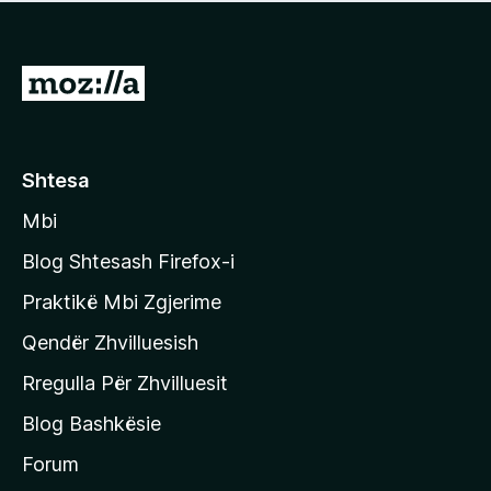
e
r
p
ë
a
s
v
S
i
l
m
h
e
e
k
r
ë
o
Shtesa
s
n
i
Mbi
i
m
t
e
Blog Shtesash Firefox-i
e
Praktikë Mbi Zgjerime
f
Qendër Zhvilluesish
a
q
Rregulla Për Zhvilluesit
j
Blog Bashkësie
a
h
Forum