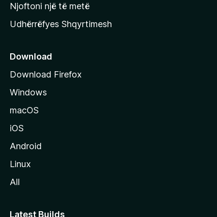
y
Njoftoni një të metë
r
Udhërrëfyes Shqyrtimesh
ë
s
e
Download
e
Download Firefox
M
Windows
o
z
macOS
i
iOS
l
l
Android
a
Linux
-
All
s
Latest Builds