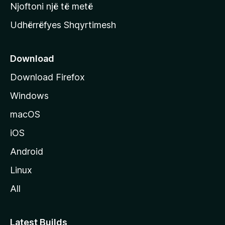
y
Njoftoni një të metë
r
Udhërrëfyes Shqyrtimesh
ë
s
e
Download
e
Download Firefox
M
Windows
o
z
macOS
i
iOS
l
l
Android
a
Linux
-
All
s
Latest Builds