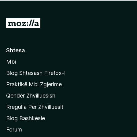
e
r
p
ë
a
s
v
S
i
l
m
h
e
e
k
r
ë
o
Shtesa
s
n
i
Mbi
i
m
t
e
Blog Shtesash Firefox-i
e
Praktikë Mbi Zgjerime
f
Qendër Zhvilluesish
a
q
Rregulla Për Zhvilluesit
j
Blog Bashkësie
a
h
Forum