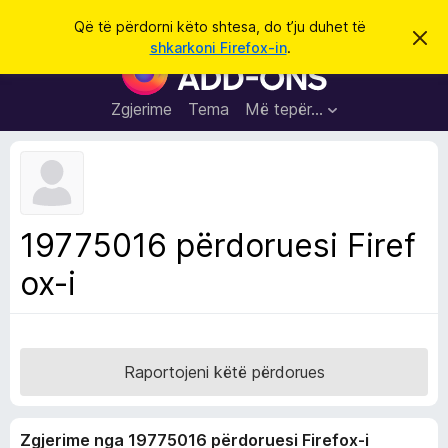
K
Hyni
Që të përdorni këto shtesa, do t’ju duhet të
S
ë
shkarkoni Firefox-in
.
h
S
r
p
h
ë
k
r
t
Zgjerime
Tema
Më tepër…
o
f
e
i
l
s
l
a
e
k
S
ë
h
t
19775016 përdoruesi Firef
ë
f
s
ox-i
l
h
ë
e
n
t
i
m
u
e
Raportojeni këtë përdorues
s
i
Zgjerime nga 19775016 përdoruesi Firefox-i
F