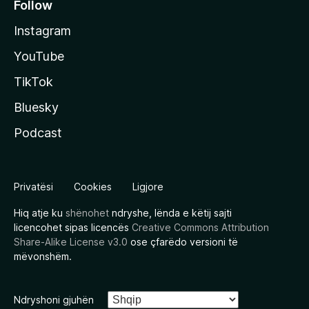
Follow
Instagram
YouTube
TikTok
Bluesky
Podcast
Privatësi
Cookies
Ligjore
Hiq atje ku
shënohet
ndryshe, lënda e këtij sajti
licencohet sipas licencës
Creative Commons Attribution
Share-Alike License v3.0
ose çfarëdo versioni të
mëvonshëm.
Ndryshoni gjuhën