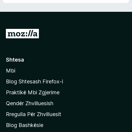
n
l
m
d
e
e
e
r
p
ë
a
s
v
S
i
l
m
h
e
e
k
r
ë
o
Shtesa
s
n
i
Mbi
i
m
t
e
Blog Shtesash Firefox-i
e
Praktikë Mbi Zgjerime
f
Qendër Zhvilluesish
a
q
Rregulla Për Zhvilluesit
j
Blog Bashkësie
a