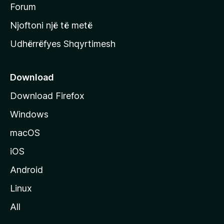
h
Forum
y
Njoftoni një të metë
r
Udhërrëfyes Shqyrtimesh
ë
s
e
Download
e
Download Firefox
M
Windows
o
z
macOS
i
iOS
l
l
Android
a
Linux
-
All
s