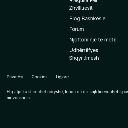
Rregulla Për
q
Zhvilluesit
j
Blog Bashkësie
a
h
Forum
y
Njoftoni një të metë
r
Udhërrëfyes
ë
Shqyrtimesh
s
e
e
Privatësi
Cookies
Ligjore
M
o
Hiq atje ku
shënohet
ndryshe, lënda e këtij sajti licencohet sip
z
mëvonshëm.
i
l
l