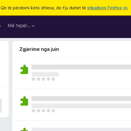
Që të përdorni këto shtesa, do t’ju duhet të
shkarkoni Firefox-in
.
a
Më tepër…
Zgjerime nga juin
E
n
d
e
p
a
E
v
n
l
d
e
e