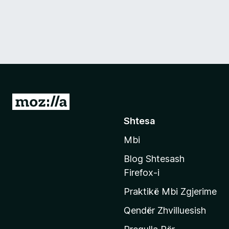
S
h
Shtesa
k
Mbi
o
n
Blog Shtesash
i
Firefox-i
t
Praktikë Mbi Zgjerime
e
f
Qendër Zhvilluesish
a