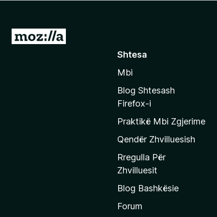
i
r
e
S
f
h
Shtesa
o
k
x
Mbi
o
n
Blog Shtesash
i
Firefox-i
t
Praktikë Mbi Zgjerime
e
f
Qendër Zhvilluesish
a
Rregulla Për
q
Zhvilluesit
j
Blog Bashkësie
a
h
Forum