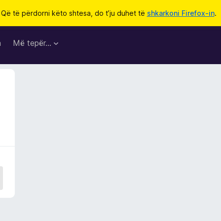
Që të përdorni këto shtesa, do t’ju duhet të
shkarkoni Firefox-in
.
a
Më tepër…