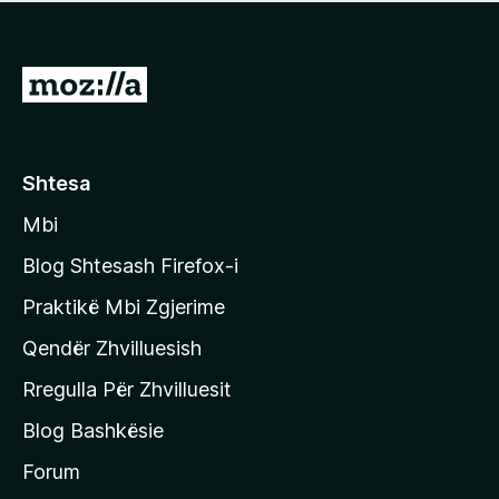
e
r
p
ë
a
s
v
S
i
l
m
h
e
e
k
r
ë
o
Shtesa
s
n
i
Mbi
i
m
t
e
Blog Shtesash Firefox-i
e
Praktikë Mbi Zgjerime
f
Qendër Zhvilluesish
a
q
Rregulla Për Zhvilluesit
j
Blog Bashkësie
a
h
Forum