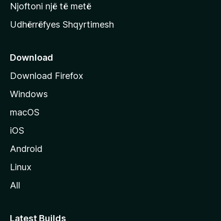
y
Njoftoni një të metë
r
Udhërrëfyes Shqyrtimesh
ë
s
e
Download
e
Download Firefox
M
Windows
o
z
macOS
i
iOS
l
l
Android
a
Linux
-
All
s
Latest Builds