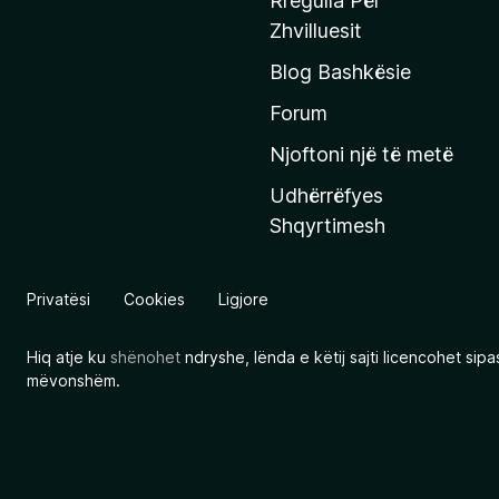
Rregulla Për
q
Zhvilluesit
j
Blog Bashkësie
a
h
Forum
y
Njoftoni një të metë
r
Udhërrëfyes
ë
Shqyrtimesh
s
e
e
Privatësi
Cookies
Ligjore
M
o
Hiq atje ku
shënohet
ndryshe, lënda e këtij sajti licencohet sip
z
mëvonshëm.
i
l
l