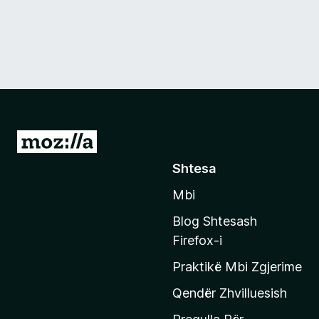
S
h
Shtesa
k
Mbi
o
n
Blog Shtesash
i
Firefox-i
t
Praktikë Mbi Zgjerime
e
f
Qendër Zhvilluesish
a