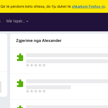
Që të përdorni këto shtesa, do t’ju duhet të
shkarkoni Firefox-in
.
a
Më tepër…
Zgjerime nga Alexander
E
n
d
e
p
a
E
v
n
l
d
e
e