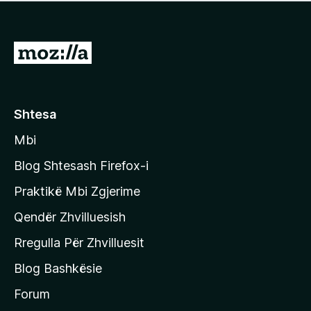
e
r
p
ë
a
s
v
S
i
l
m
h
e
e
k
r
ë
o
Shtesa
s
n
i
Mbi
i
m
t
e
Blog Shtesash Firefox-i
e
Praktikë Mbi Zgjerime
f
Qendër Zhvilluesish
a
q
Rregulla Për Zhvilluesit
j
Blog Bashkësie
a
h
Forum