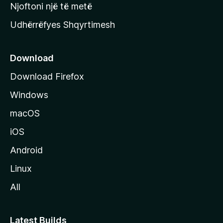
y
Njoftoni një të metë
r
Udhërrëfyes Shqyrtimesh
ë
s
e
Download
e
Download Firefox
M
Windows
o
z
macOS
i
iOS
l
l
Android
a
Linux
-
All
s
Latest Builds