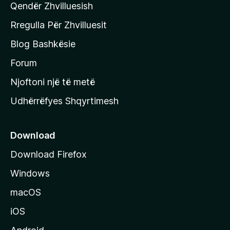
Qendër Zhvilluesish
a
q
Rregulla Për Zhvilluesit
j
Blog Bashkësie
a
h
Forum
y
Njoftoni një të metë
r
Udhërrëfyes Shqyrtimesh
ë
s
e
Download
e
Download Firefox
M
Windows
o
z
macOS
i
iOS
l
l