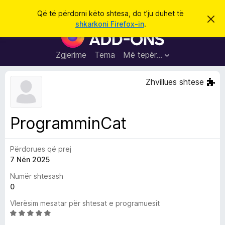
K
Hyni
Që të përdorni këto shtesa, do t’ju duhet të
S
ë
shkarkoni Firefox-in
.
h
S
r
p
h
ë
k
r
t
Zgjerime
Tema
Më tepër…
o
f
e
i
l
s
Zhvillues shtese
l
a
e
k
S
ë
h
t
ProgramminCat
ë
f
s
l
h
ë
Përdorues që prej
e
n
7 Nën 2025
t
i
m
u
Numër shtesash
e
0
s
Vlerësim mesatar për shtesat e programuesit
i
V
F
l