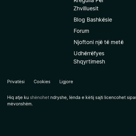
Rregulla Për
q
Zhvilluesit
j
Blog Bashkësie
a
h
Forum
y
Njoftoni një të metë
r
Udhërrëfyes
ë
Shqyrtimesh
s
e
e
Privatësi
Cookies
Ligjore
M
o
Hiq atje ku
shënohet
ndryshe, lënda e këtij sajti licencohet sip
z
mëvonshëm.
i
l
l