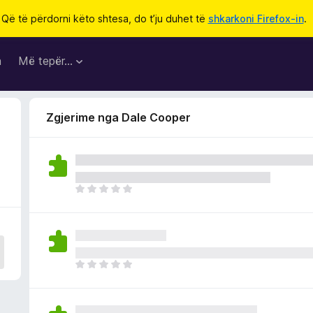
Që të përdorni këto shtesa, do t’ju duhet të
shkarkoni Firefox-in
.
a
Më tepër…
Zgjerime nga Dale Cooper
E
n
d
e
p
a
E
v
n
l
d
e
e