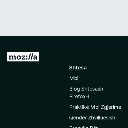
S
h
Shtesa
k
Mbi
o
n
Blog Shtesash
i
Firefox-i
t
Praktikë Mbi Zgjerime
e
f
Qendër Zhvilluesish
a