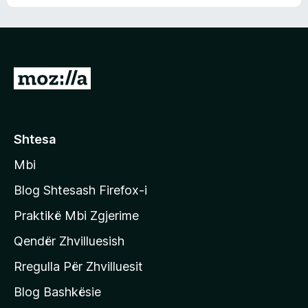
n
l
m
d
e
e
e
r
p
ë
a
s
v
S
i
l
m
h
e
e
k
r
ë
o
Shtesa
s
n
i
Mbi
i
m
t
e
Blog Shtesash Firefox-i
e
Praktikë Mbi Zgjerime
f
Qendër Zhvilluesish
a
q
Rregulla Për Zhvilluesit
j
Blog Bashkësie
a