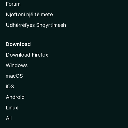
h
Forum
y
Njoftoni një të metë
r
Udhërrëfyes Shqyrtimesh
ë
s
e
Download
e
Download Firefox
M
Windows
o
z
macOS
i
iOS
l
l
Android
a
Linux
-
All
s