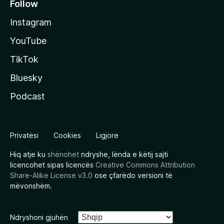
Follow
Instagram
YouTube
TikTok
Bluesky
Podcast
Privatësi
Cookies
Ligjore
Hiq atje ku
shënohet
ndryshe, lënda e këtij sajti
licencohet sipas licencës
Creative Commons Attribution
Share-Alike License v3.0
ose çfarëdo versioni të
mëvonshëm.
Ndryshoni gjuhën