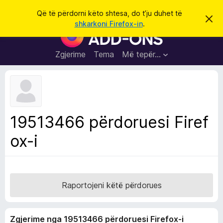
K
Hyni
Që të përdorni këto shtesa, do t’ju duhet të
S
ë
shkarkoni Firefox-in
.
h
S
r
p
h
ë
k
r
t
Zgjerime
Tema
Më tepër…
o
f
e
i
l
s
l
a
e
k
S
ë
h
t
19513466 përdoruesi Firef
ë
f
s
ox-i
l
h
ë
e
n
t
i
m
u
e
Raportojeni këtë përdorues
s
i
Zgjerime nga 19513466 përdoruesi Firefox-i
F