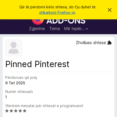
K
Hyni
Që të përdorni këto shtesa, do t’ju duhet të
S
ë
shkarkoni Firefox-in
.
h
S
r
p
h
ë
k
r
t
Zgjerime
Tema
Më tepër…
o
f
e
i
l
s
Zhvillues shtese
l
a
e
k
S
ë
h
t
Pinned Pinterest
ë
f
s
l
h
ë
Përdorues që prej
e
n
9 Tet 2025
t
i
m
u
Numër shtesash
e
1
s
Vlerësim mesatar për shtesat e programuesit
i
V
F
l