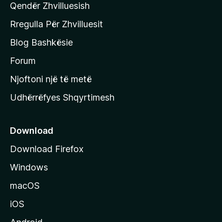
Qendër Zhvilluesish
a
q
Rregulla Për Zhvilluesit
j
Blog Bashkësie
a
h
Forum
y
Njoftoni një të metë
r
Udhërrëfyes Shqyrtimesh
ë
s
e
Download
e
Download Firefox
M
Windows
o
z
macOS
i
iOS
l
l