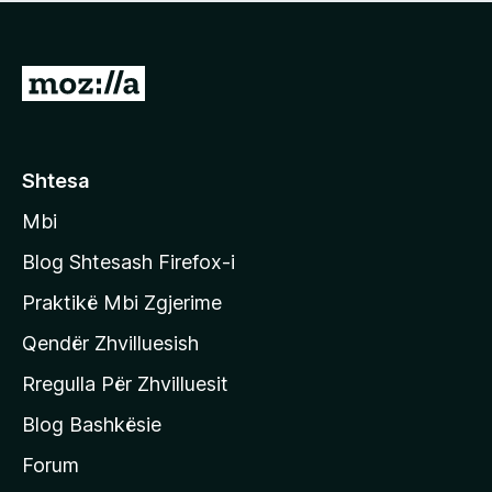
e
r
p
ë
a
s
v
S
i
l
m
h
e
e
k
r
ë
o
Shtesa
s
n
i
Mbi
i
m
t
e
Blog Shtesash Firefox-i
e
Praktikë Mbi Zgjerime
f
Qendër Zhvilluesish
a
q
Rregulla Për Zhvilluesit
j
Blog Bashkësie
a
h
Forum