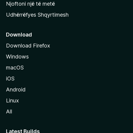
y
Njoftoni një të metë
r
Udhërrëfyes Shqyrtimesh
ë
s
e
Download
e
Download Firefox
M
Windows
o
z
macOS
i
iOS
l
l
Android
a
Linux
-
All
s
Latest Builds