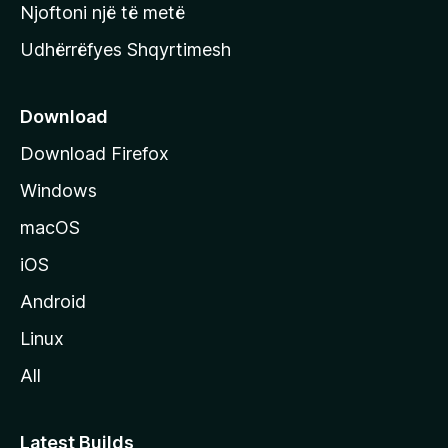
y
Njoftoni një të metë
r
Udhërrëfyes Shqyrtimesh
ë
s
e
Download
e
Download Firefox
M
Windows
o
z
macOS
i
iOS
l
l
Android
a
Linux
-
All
s
Latest Builds