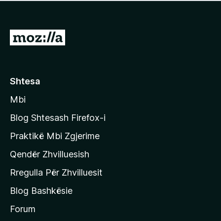
e
r
p
ë
a
s
v
S
i
l
m
h
e
e
k
r
ë
o
Shtesa
s
n
i
Mbi
i
m
t
e
Blog Shtesash Firefox-i
e
Praktikë Mbi Zgjerime
f
Qendër Zhvilluesish
a
q
Rregulla Për Zhvilluesit
j
Blog Bashkësie
a
h
Forum