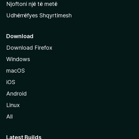
y
Njoftoni një të metë
r
Udhërrëfyes Shqyrtimesh
ë
s
e
Download
e
Download Firefox
M
Windows
o
z
macOS
i
iOS
l
l
Android
a
Linux
-
All
s
Latest Builds