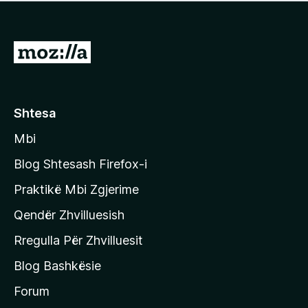
e
r
p
ë
a
s
v
S
i
l
m
h
e
e
k
r
ë
o
Shtesa
s
n
i
Mbi
i
m
t
e
Blog Shtesash Firefox-i
e
Praktikë Mbi Zgjerime
f
Qendër Zhvilluesish
a
q
Rregulla Për Zhvilluesit
j
Blog Bashkësie
a
h
Forum