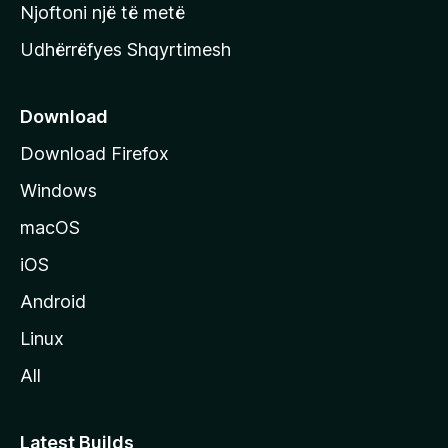
y
Njoftoni një të metë
r
Udhërrëfyes Shqyrtimesh
ë
s
e
Download
e
Download Firefox
M
Windows
o
z
macOS
i
iOS
l
l
Android
a
Linux
-
All
s
Latest Builds