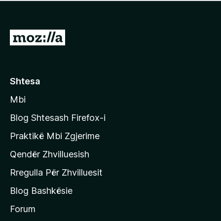
e
r
p
ë
a
s
v
S
i
l
m
h
e
e
k
r
ë
o
Shtesa
s
n
i
Mbi
i
m
t
e
Blog Shtesash Firefox-i
e
Praktikë Mbi Zgjerime
f
Qendër Zhvilluesish
a
q
Rregulla Për Zhvilluesit
j
Blog Bashkësie
a
h
Forum