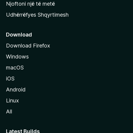
y
Njoftoni një të metë
r
Udhërrëfyes Shqyrtimesh
ë
s
e
Download
e
Download Firefox
M
Windows
o
z
macOS
i
iOS
l
l
Android
a
Linux
-
All
s
Latest Builds