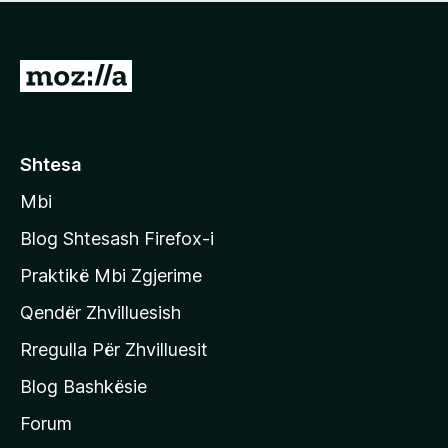
e
r
p
ë
a
s
v
S
i
l
m
h
e
e
k
r
ë
o
Shtesa
s
n
i
Mbi
i
m
t
e
Blog Shtesash Firefox-i
e
Praktikë Mbi Zgjerime
f
Qendër Zhvilluesish
a
q
Rregulla Për Zhvilluesit
j
Blog Bashkësie
a
h
Forum