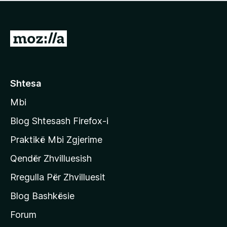
e
r
p
ë
a
s
v
S
i
l
m
h
e
e
k
r
ë
o
Shtesa
s
n
i
Mbi
i
m
t
e
Blog Shtesash Firefox-i
e
Praktikë Mbi Zgjerime
f
Qendër Zhvilluesish
a
q
Rregulla Për Zhvilluesit
j
Blog Bashkësie
a
h
Forum