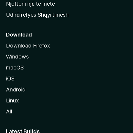
y
Njoftoni një të metë
r
Udhërrëfyes Shqyrtimesh
ë
s
e
Download
e
Download Firefox
M
Windows
o
z
macOS
i
iOS
l
l
Android
a
Linux
-
All
s
Latest Builds