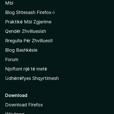
i
Mbi
i
m
t
e
Blog Shtesash Firefox-i
e
Praktikë Mbi Zgjerime
f
Qendër Zhvilluesish
a
q
Rregulla Për Zhvilluesit
j
Blog Bashkësie
a
h
Forum
y
Njoftoni një të metë
r
Udhërrëfyes Shqyrtimesh
ë
s
e
Download
e
Download Firefox
M