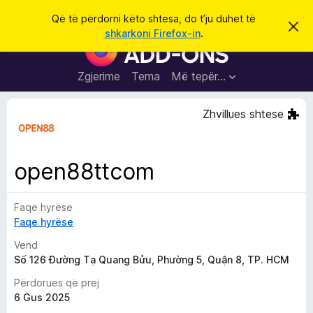
K
Hyni
Që të përdorni këto shtesa, do t’ju duhet të
S
ë
shkarkoni Firefox-in
.
h
S
r
p
h
ë
k
r
t
Zgjerime
Tema
Më tepër…
o
f
e
i
l
s
Zhvillues shtese
l
a
e
k
S
ë
h
t
open88ttcom
ë
f
s
l
h
ë
Faqe hyrëse
e
n
Faqe hyrëse
t
i
m
u
Vend
e
Số 126 Đường Tạ Quang Bửu, Phường 5, Quận 8, TP. HCM
s
Përdorues që prej
i
6 Gus 2025
F