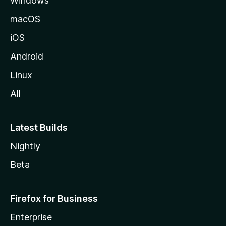
Windows
o
z
macOS
i
iOS
l
l
Android
a
Linux
-
All
s
Latest Builds
Nightly
Beta
Firefox for Business
Enterprise