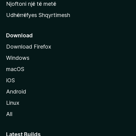
y
Njoftoni një të metë
r
Udhërrëfyes Shqyrtimesh
ë
s
e
Download
e
Download Firefox
M
Windows
o
z
macOS
i
iOS
l
l
Android
a
Linux
-
All
s
Latest Builds