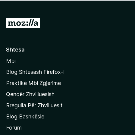
e
r
p
ë
a
s
v
S
i
l
m
h
e
e
k
r
ë
o
Shtesa
s
n
i
Mbi
i
m
t
e
Blog Shtesash Firefox-i
e
Praktikë Mbi Zgjerime
f
Qendër Zhvilluesish
a
q
Rregulla Për Zhvilluesit
j
Blog Bashkësie
a
h
Forum