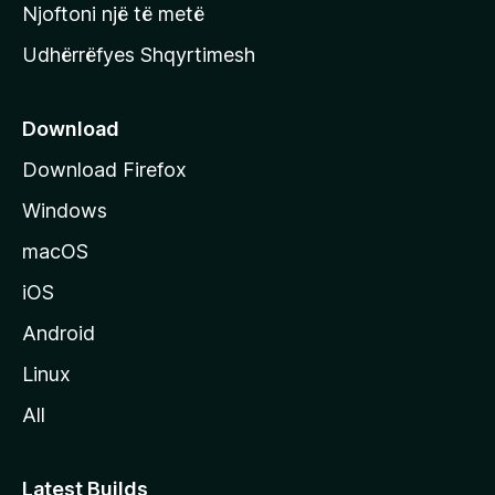
y
Njoftoni një të metë
r
Udhërrëfyes Shqyrtimesh
ë
s
e
Download
e
Download Firefox
M
Windows
o
z
macOS
i
iOS
l
l
Android
a
Linux
-
All
s
Latest Builds