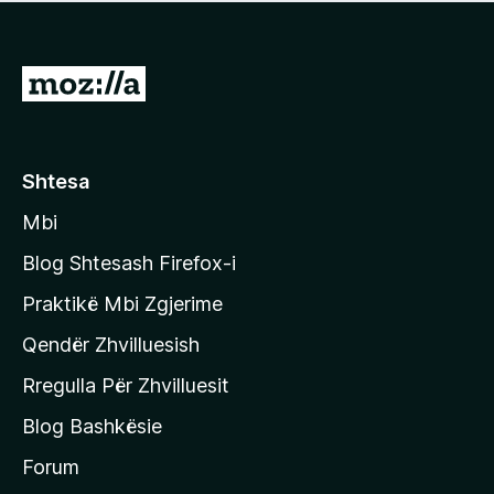
e
r
p
ë
a
s
v
S
i
l
m
h
e
e
k
r
ë
o
Shtesa
s
n
i
Mbi
i
m
t
e
Blog Shtesash Firefox-i
e
Praktikë Mbi Zgjerime
f
Qendër Zhvilluesish
a
q
Rregulla Për Zhvilluesit
j
Blog Bashkësie
a
h
Forum