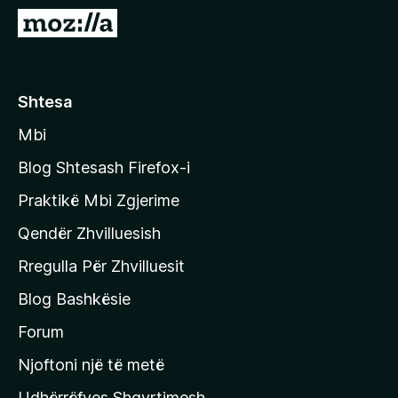
i
S
r
h
e
k
f
o
Shtesa
o
n
x
Mbi
i
t
Blog Shtesash Firefox-i
e
Praktikë Mbi Zgjerime
f
Qendër Zhvilluesish
a
q
Rregulla Për Zhvilluesit
j
Blog Bashkësie
a
h
Forum
y
Njoftoni një të metë
r
Udhërrëfyes Shqyrtimesh