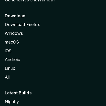
ë
s
e
Download
e
Download Firefox
M
Windows
o
z
macOS
i
iOS
l
l
Android
a
Linux
-
All
s
Latest Builds
Nightly