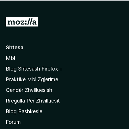
e
r
p
ë
a
s
v
S
i
l
m
h
e
e
k
r
ë
o
Shtesa
s
n
i
Mbi
i
m
t
e
Blog Shtesash Firefox-i
e
Praktikë Mbi Zgjerime
f
Qendër Zhvilluesish
a
q
Rregulla Për Zhvilluesit
j
Blog Bashkësie
a
h
Forum