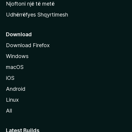
y
Njoftoni një të metë
r
Udhërrëfyes Shqyrtimesh
ë
s
e
Download
e
Download Firefox
M
Windows
o
z
macOS
i
iOS
l
l
Android
a
Linux
-
All
s
Latest Builds