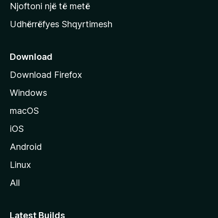
y
Njoftoni një të metë
r
Udhërrëfyes Shqyrtimesh
ë
s
e
Download
e
Download Firefox
M
Windows
o
z
macOS
i
iOS
l
l
Android
a
Linux
-
All
s
Latest Builds