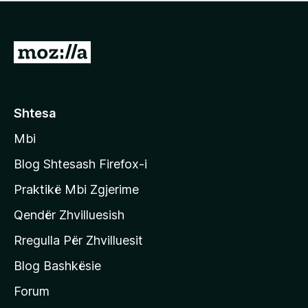
e
r
p
ë
a
s
v
S
i
l
m
h
e
e
k
r
ë
o
Shtesa
s
n
i
Mbi
i
m
t
e
Blog Shtesash Firefox-i
e
Praktikë Mbi Zgjerime
f
Qendër Zhvilluesish
a
q
Rregulla Për Zhvilluesit
j
Blog Bashkësie
a
h
Forum