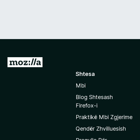
S
h
Shtesa
k
Mbi
o
n
Blog Shtesash
i
Firefox-i
t
Praktikë Mbi Zgjerime
e
f
Qendër Zhvilluesish
a