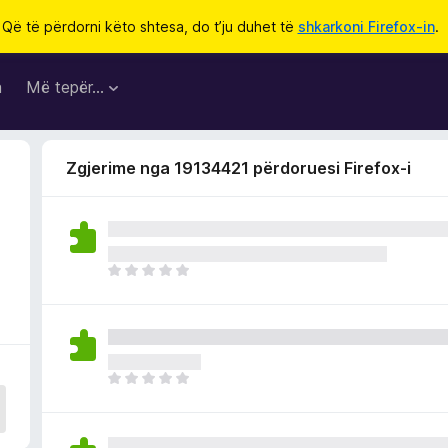
Që të përdorni këto shtesa, do t’ju duhet të
shkarkoni Firefox-in
.
a
Më tepër…
Zgjerime nga 19134421 përdoruesi Firefox-i
E
n
d
e
p
a
E
v
n
l
d
e
e