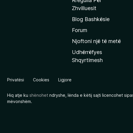
Rregulla Për
q
Zhvilluesit
j
Blog Bashkësie
a
h
Forum
y
Njoftoni një të metë
r
Udhërrëfyes
ë
Shqyrtimesh
s
e
e
Privatësi
Cookies
Ligjore
M
o
Hiq atje ku
shënohet
ndryshe, lënda e këtij sajti licencohet sip
z
mëvonshëm.
i
l
l