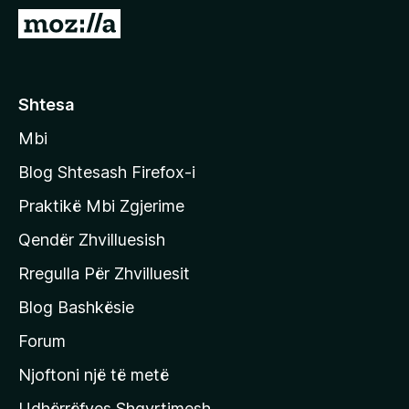
i
S
r
h
e
k
f
o
Shtesa
o
n
x
Mbi
i
t
Blog Shtesash Firefox-i
e
Praktikë Mbi Zgjerime
f
Qendër Zhvilluesish
a
q
Rregulla Për Zhvilluesit
j
Blog Bashkësie
a
h
Forum
y
Njoftoni një të metë
r
Udhërrëfyes Shqyrtimesh