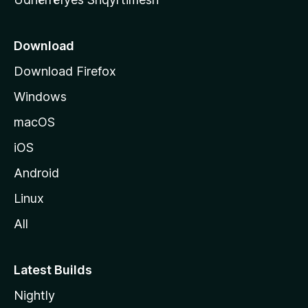
ë
s
e
Download
e
Download Firefox
M
Windows
o
z
macOS
i
iOS
l
l
Android
a
Linux
-
All
s
Latest Builds
Nightly