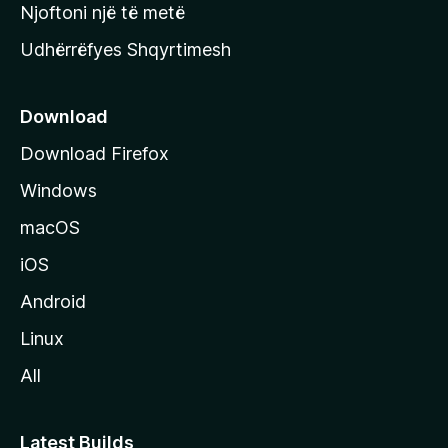
y
Njoftoni një të metë
r
Udhërrëfyes Shqyrtimesh
ë
s
e
Download
e
Download Firefox
M
Windows
o
z
macOS
i
iOS
l
l
Android
a
Linux
-
All
s
Latest Builds