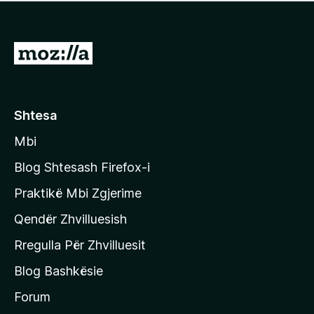
e
r
p
ë
a
s
v
S
i
l
m
h
e
e
k
r
ë
o
Shtesa
s
n
i
Mbi
i
m
t
e
Blog Shtesash Firefox-i
e
Praktikë Mbi Zgjerime
f
Qendër Zhvilluesish
a
q
Rregulla Për Zhvilluesit
j
Blog Bashkësie
a
h
Forum