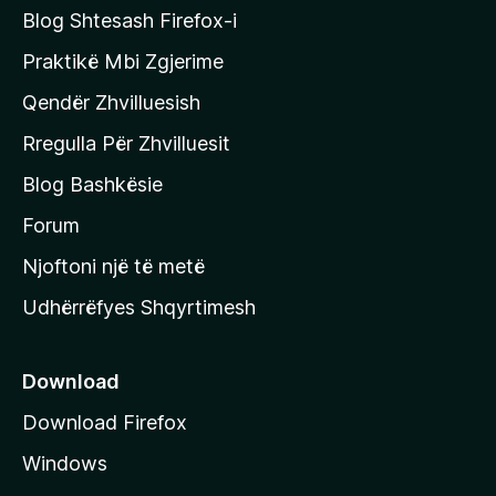
t
e
Blog Shtesash Firefox-i
e
Praktikë Mbi Zgjerime
f
Qendër Zhvilluesish
a
q
Rregulla Për Zhvilluesit
j
Blog Bashkësie
a
h
Forum
y
Njoftoni një të metë
r
Udhërrëfyes Shqyrtimesh
ë
s
e
Download
e
Download Firefox
M
Windows
o
z