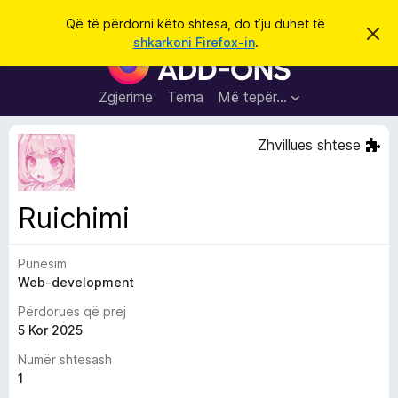
K
Hyni
Që të përdorni këto shtesa, do t’ju duhet të
S
ë
shkarkoni Firefox-in
.
h
S
r
p
h
ë
k
r
t
Zgjerime
Tema
Më tepër…
o
f
e
i
l
s
Zhvillues shtese
l
a
e
k
S
ë
h
t
Ruichimi
ë
f
s
l
h
ë
Punësim
e
n
Web-development
t
i
m
u
Përdorues që prej
e
5 Kor 2025
s
Numër shtesash
i
1
F