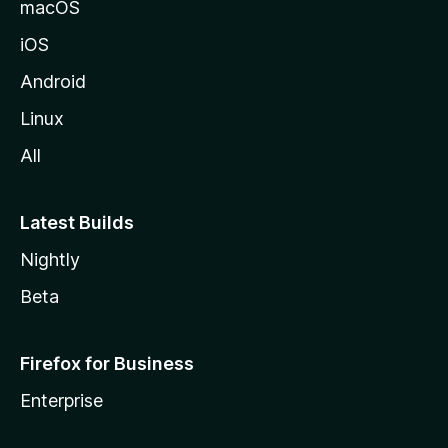
macOS
i
iOS
l
l
Android
a
Linux
-
All
s
Latest Builds
Nightly
Beta
Firefox for Business
Enterprise