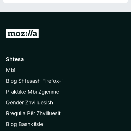
n
l
m
d
e
e
e
r
p
ë
a
s
v
S
i
l
m
h
e
e
k
r
ë
o
Shtesa
s
n
i
Mbi
i
m
t
e
Blog Shtesash Firefox-i
e
Praktikë Mbi Zgjerime
f
Qendër Zhvilluesish
a
q
Rregulla Për Zhvilluesit
j
Blog Bashkësie
a