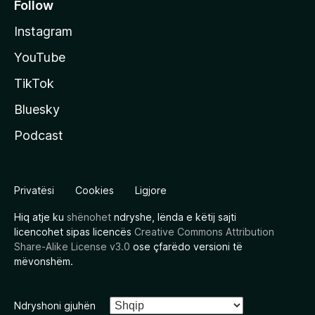
Follow
Instagram
YouTube
TikTok
Bluesky
Podcast
Privatësi
Cookies
Ligjore
Hiq atje ku
shënohet
ndryshe, lënda e këtij sajti
licencohet sipas licencës
Creative Commons Attribution
Share-Alike License v3.0
ose çfarëdo versioni të
mëvonshëm.
Ndryshoni gjuhën