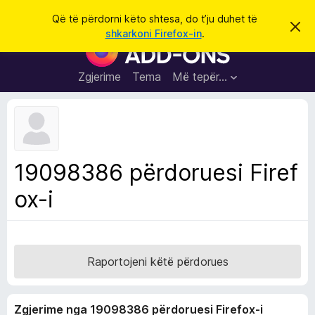
K
Hyni
Që të përdorni këto shtesa, do t’ju duhet të
S
ë
shkarkoni Firefox-in
.
h
S
r
p
h
ë
k
r
t
Zgjerime
Tema
Më tepër…
o
f
e
i
l
s
l
a
e
k
S
ë
h
t
19098386 përdoruesi Firef
ë
f
s
ox-i
l
h
ë
e
n
t
i
m
u
e
Raportojeni këtë përdorues
s
i
Zgjerime nga 19098386 përdoruesi Firefox-i
F