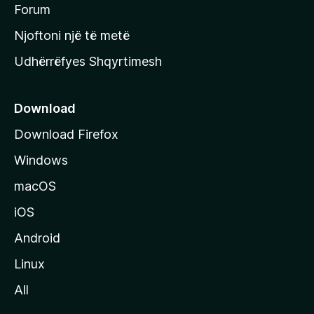
h
Forum
y
Njoftoni një të metë
r
Udhërrëfyes Shqyrtimesh
ë
s
e
Download
e
Download Firefox
M
Windows
o
z
macOS
i
iOS
l
l
Android
a
Linux
-
All
s