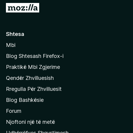
i
S
r
h
e
k
f
o
Shtesa
o
n
x
Mbi
i
t
Blog Shtesash Firefox-i
e
Praktikë Mbi Zgjerime
f
Qendër Zhvilluesish
a
q
Rregulla Për Zhvilluesit
j
Blog Bashkësie
a
h
Forum
y
Njoftoni një të metë
r
Udhërrëfyes Shqyrtimesh