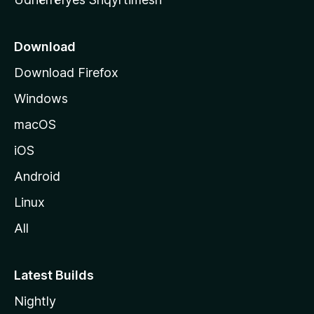
ë
s
e
Download
e
Download Firefox
M
Windows
o
z
macOS
i
iOS
l
l
Android
a
Linux
-
All
s
Latest Builds
Nightly