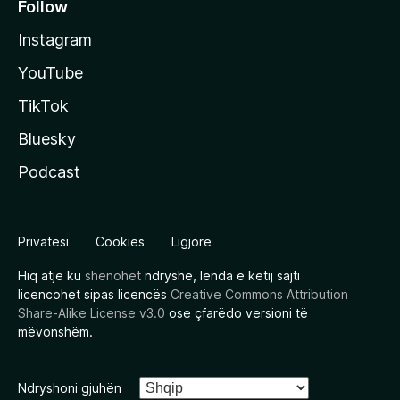
Follow
Instagram
YouTube
TikTok
Bluesky
Podcast
Privatësi
Cookies
Ligjore
Hiq atje ku
shënohet
ndryshe, lënda e këtij sajti
licencohet sipas licencës
Creative Commons Attribution
Share-Alike License v3.0
ose çfarëdo versioni të
mëvonshëm.
Ndryshoni gjuhën