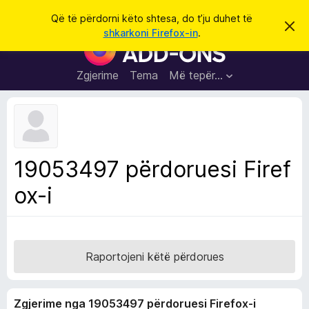
K
Hyni
Që të përdorni këto shtesa, do t’ju duhet të
S
ë
shkarkoni Firefox-in
.
h
S
r
p
h
ë
k
r
t
Zgjerime
Tema
Më tepër…
o
f
e
i
l
s
l
a
e
k
S
ë
h
t
19053497 përdoruesi Firef
ë
f
s
ox-i
l
h
ë
e
n
t
i
m
u
e
Raportojeni këtë përdorues
s
i
Zgjerime nga 19053497 përdoruesi Firefox-i
F