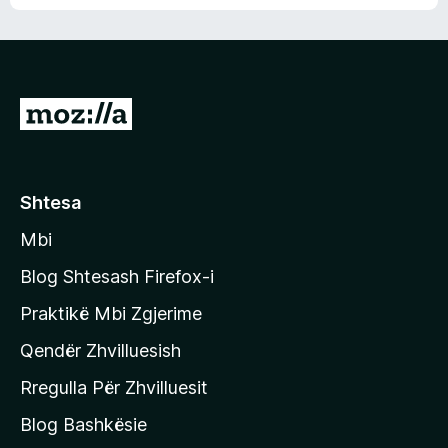
n
l
m
d
e
e
e
r
p
ë
a
s
v
S
i
l
m
h
e
e
k
r
ë
o
Shtesa
s
n
i
Mbi
i
m
t
e
Blog Shtesash Firefox-i
e
Praktikë Mbi Zgjerime
f
Qendër Zhvilluesish
a
q
Rregulla Për Zhvilluesit
j
Blog Bashkësie
a