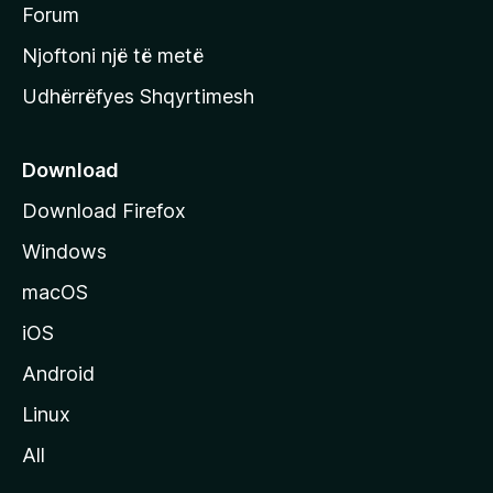
h
Forum
y
Njoftoni një të metë
r
Udhërrëfyes Shqyrtimesh
ë
s
e
Download
e
Download Firefox
M
Windows
o
z
macOS
i
iOS
l
l
Android
a
Linux
-
All
s