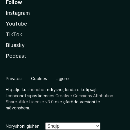
Follow
Instagram
YouTube
TikTok
Bluesky
Podcast
Privatësi
Cookies
Ligjore
Hiq atje ku
shënohet
ndryshe, lënda e këtij sajti
licencohet sipas licencës
Creative Commons Attribution
Share-Alike License v3.0
ose çfarëdo versioni të
mëvonshëm.
Ndryshoni gjuhën