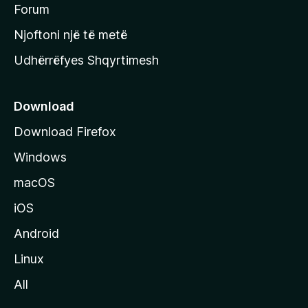
h
Forum
y
Njoftoni një të metë
r
Udhërrëfyes Shqyrtimesh
ë
s
e
Download
e
Download Firefox
M
Windows
o
z
macOS
i
iOS
l
l
Android
a
Linux
-
All
s