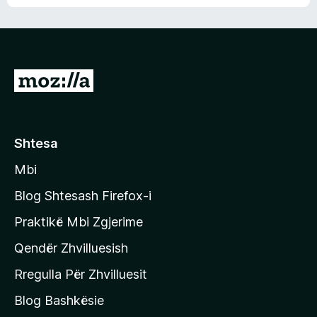
n
l
m
d
e
e
e
r
p
ë
a
s
v
S
i
l
m
h
e
e
k
r
ë
o
Shtesa
s
n
i
Mbi
i
m
t
e
Blog Shtesash Firefox-i
e
Praktikë Mbi Zgjerime
f
Qendër Zhvilluesish
a
q
Rregulla Për Zhvilluesit
j
Blog Bashkësie
a