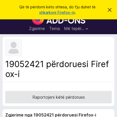
K
Hyni
Që të përdorni këto shtesa, do t’ju duhet të
S
ë
shkarkoni Firefox-in
.
h
S
r
p
h
ë
k
r
t
Zgjerime
Tema
Më tepër…
o
f
e
i
l
s
l
a
e
k
S
ë
h
t
19052421 përdoruesi Firef
ë
f
s
ox-i
l
h
ë
e
n
t
i
m
u
e
Raportojeni këtë përdorues
s
i
Zgjerime nga 19052421 përdoruesi Firefox-i
F