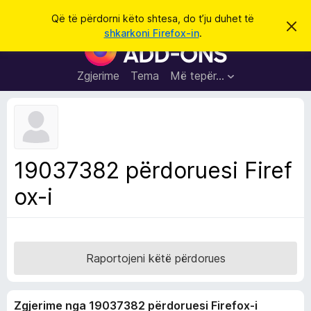
K
Hyni
Që të përdorni këto shtesa, do t’ju duhet të
S
ë
shkarkoni Firefox-in
.
h
S
r
p
h
ë
k
r
t
Zgjerime
Tema
Më tepër…
o
f
e
i
l
s
l
a
e
k
S
ë
h
t
19037382 përdoruesi Firef
ë
f
s
ox-i
l
h
ë
e
n
t
i
m
u
e
Raportojeni këtë përdorues
s
i
Zgjerime nga 19037382 përdoruesi Firefox-i
F