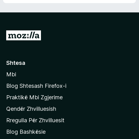
n
l
m
d
e
e
e
r
p
ë
a
s
v
S
i
l
m
h
e
e
k
r
ë
o
Shtesa
s
n
i
Mbi
i
m
t
e
Blog Shtesash Firefox-i
e
Praktikë Mbi Zgjerime
f
Qendër Zhvilluesish
a
q
Rregulla Për Zhvilluesit
j
Blog Bashkësie
a