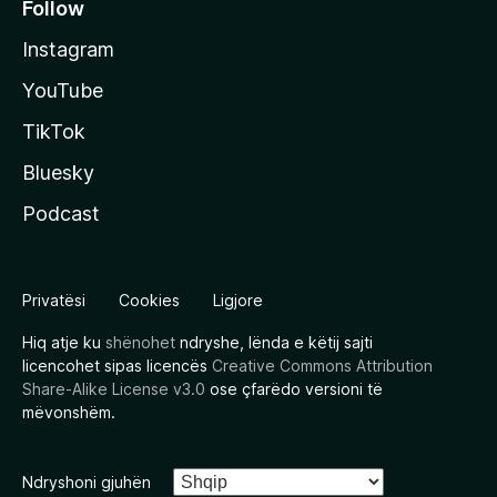
Follow
Instagram
YouTube
TikTok
Bluesky
Podcast
Privatësi
Cookies
Ligjore
Hiq atje ku
shënohet
ndryshe, lënda e këtij sajti
licencohet sipas licencës
Creative Commons Attribution
Share-Alike License v3.0
ose çfarëdo versioni të
mëvonshëm.
Ndryshoni gjuhën