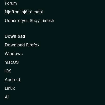
h
Forum
y
Njoftoni një të metë
r
Udhërrëfyes Shqyrtimesh
ë
s
e
Download
e
Download Firefox
M
Windows
o
z
macOS
i
iOS
l
l
Android
a
Linux
-
All
s