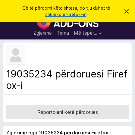
K
Hyni
Që të përdorni këto shtesa, do t’ju duhet të
S
ë
shkarkoni Firefox-in
.
h
S
r
p
h
ë
k
r
t
Zgjerime
Tema
Më tepër…
o
f
e
i
l
s
l
a
e
k
S
ë
h
t
19035234 përdoruesi Firef
ë
f
s
ox-i
l
h
ë
e
n
t
i
m
u
e
Raportojeni këtë përdorues
s
i
Zgjerime nga 19035234 përdoruesi Firefox-i
F