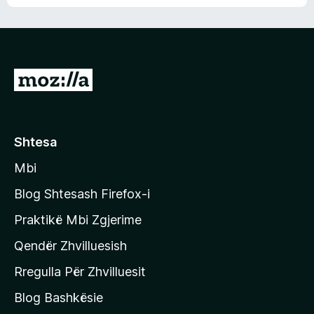
n
l
m
d
e
e
e
r
p
ë
a
s
v
S
i
l
m
h
e
e
k
r
ë
o
Shtesa
s
n
i
Mbi
i
m
t
e
Blog Shtesash Firefox-i
e
Praktikë Mbi Zgjerime
f
Qendër Zhvilluesish
a
q
Rregulla Për Zhvilluesit
j
Blog Bashkësie
a