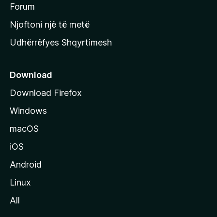
h
Forum
y
Njoftoni një të metë
r
Udhërrëfyes Shqyrtimesh
ë
s
e
Download
e
Download Firefox
M
Windows
o
z
macOS
i
iOS
l
l
Android
a
Linux
-
All
s