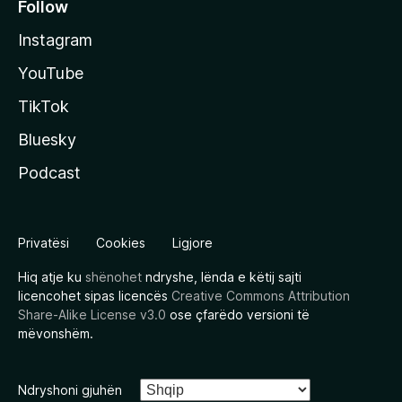
Follow
Instagram
YouTube
TikTok
Bluesky
Podcast
Privatësi
Cookies
Ligjore
Hiq atje ku
shënohet
ndryshe, lënda e këtij sajti
licencohet sipas licencës
Creative Commons Attribution
Share-Alike License v3.0
ose çfarëdo versioni të
mëvonshëm.
Ndryshoni gjuhën